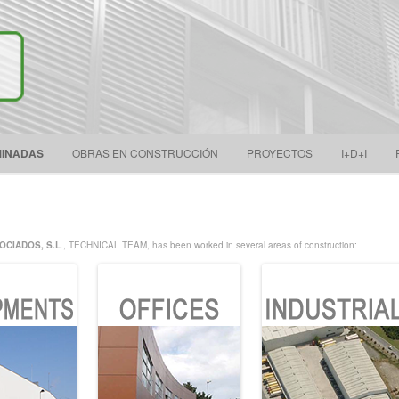
Search
ONSULTORES ASOCIADOS, S.L.
for:
Skip to content
MINADAS
OBRAS EN CONSTRUCCIÓN
PROYECTOS
I+D+I
CIADOS, S.L
., TECHNICAL TEAM, has been worked in several areas of construction: